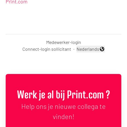
Print.com
Medewerker-login
Connect-login sollicitant
·
Nederlands
Taal wijzigen
Werk je al bij Print.com ?
Help ons je nieuwe collega te
vinden!